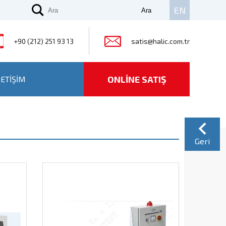
EN
+90 (212) 251 93 13
satis@halic.com.tr
ONLİNE SATIŞ
LETİŞİM
Geri