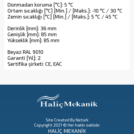
Donmadan koruma [°C]: 5 °C
Ortam sıcaklığı [°C] [Min.] / [Maks.]: -10 °C / 30 °C
Zemin sıcaklığı [°C] [Min.] / [Maks.]: 5 °C / 45 °C
Derinlik [mm]: 36 mm
Genişlik [mm]: 85 mm
Yükseklik [mm]: 85 mm
Beyaz RAL 9010
Garanti [Yıl]: 2
Sertifika şirketi: CE, EAC
Site Created By Netürk
Copyright 2021 © Her hakkı saklıdır.
HALİÇ MEKANİK