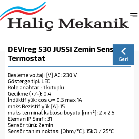
DEVIreg 530 JUSSI Zemin Sensörlü
Termostat
Geri
Besleme voltajı [V] AC: 230 V
Gösterge tipi: LED
Röle anahtarı: 1 kutuplu
Gecikme (+/-): 0.4
İndüktif yük: cos φ= 0.3 max 1A
maks Rezistif yük [A]: 15
maks terminal kablosu boyutu [mm²]: 2 x 2.5
Eleman IP Sınıfı: 31
Sensör türü: Zemin
Sensör tanım noktası [Ohm/°C]: 15kΩ / 25°C