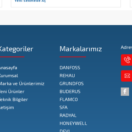
Yeni Sekmede Aç
Kategoriler
Markalarımız
Adres
Anasayfa
DANFOSS
Kurumsal
REHAU
Marka ve Ürünlerimiz
GRUNDFOS
Yeni Ürünler
BUDERUS
eknik Bilgiler
FLAMCO
letişim
SFA
RADYAL
HONEYWELL
DEVI