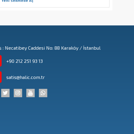
Yeni Sekmede Aç
 : Necatibey Caddesi No: 88 Karaköy / İstanbul
+90 212 251 93 13
satis@halic.com.tr