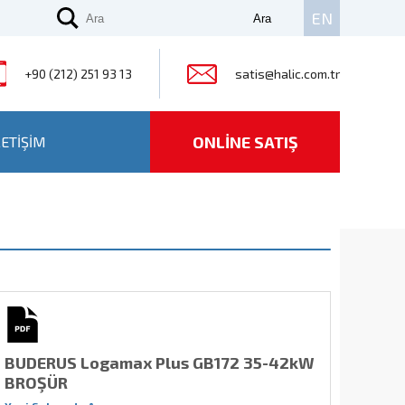
EN
+90 (212) 251 93 13
satis@halic.com.tr
ONLİNE SATIŞ
LETİŞİM
BUDERUS Logamax Plus GB172 35-42kW
BROŞÜR